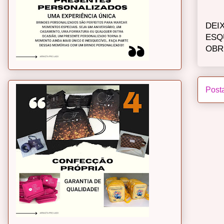
DEI
ESQ
OBR
Post