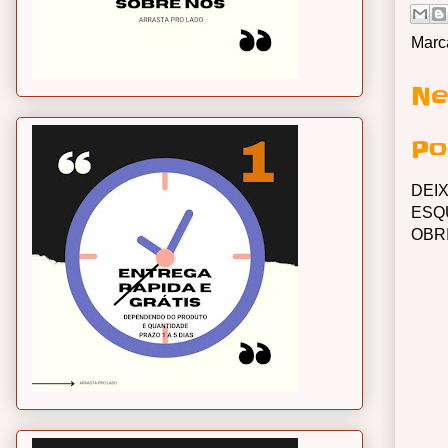
Marc
Ne
Po
DEI
ESQ
OBR