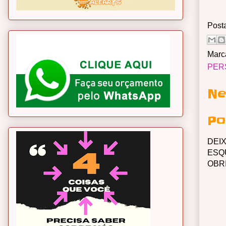
Post
Marc
PER
Ne
Po
DEI
ESQ
OBR