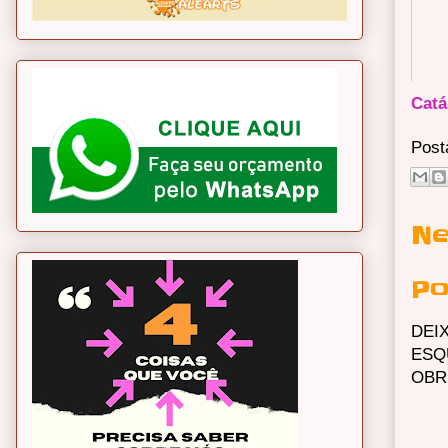
Catá
Post
Ne
Po
DEI
ESQ
OBR