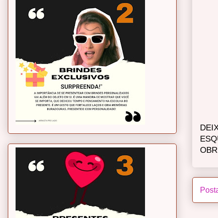
DEI
ESQ
OBR
Post