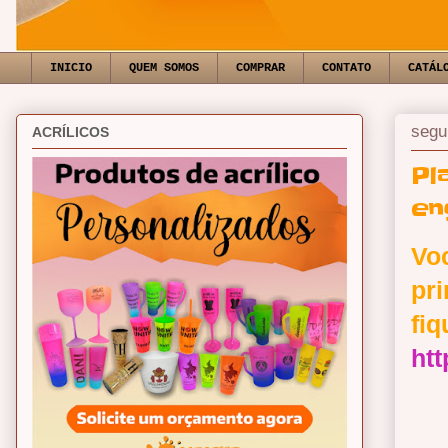
INICIO
QUEM SOMOS
COMPRAR
CONTATO
CATÁL
segu
ACRÍLICOS
Pl
en
Vo
pr
fi
ht