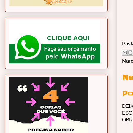
Post
Marc
Ne
Po
DEI
ESQ
OBR