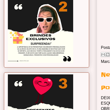
Post
Marc
Ne
Po
DEI
ESQ
OBR