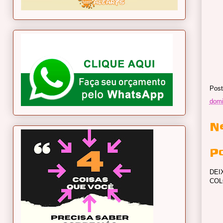
Post
domi
N
P
DEI
COL