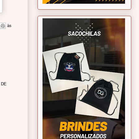
às
 DE