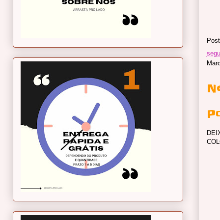
Post
segu
Mar
N
P
DEI
COL