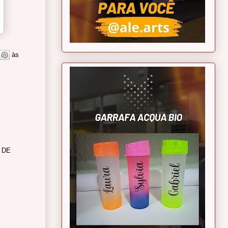
às
 DE