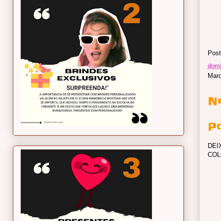
Post
domi
Mar
N
P
DEI
COL