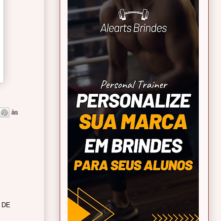
às
 DE