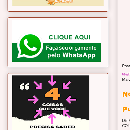
Post
quart
Mar
N
P
DEI
COL