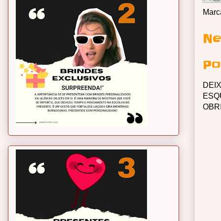
Marc
Ne
Po
DEI
ESQ
OBR