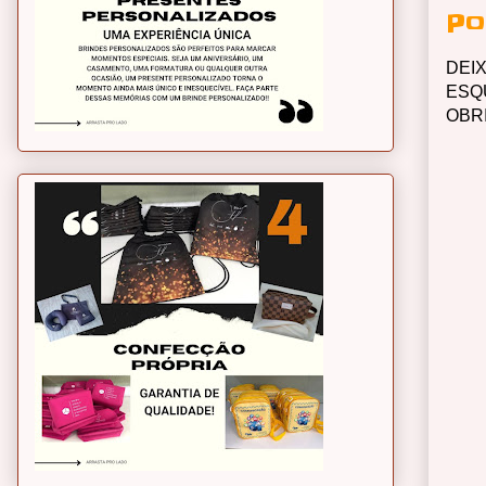
Po
DEI
ESQ
OBR