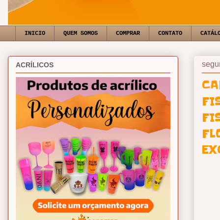
INICIO
QUEM SOMOS
COMPRAR
CONTATO
CATÁL
segun
ACRÍLICOS
CA
FI
FI
FL
EX