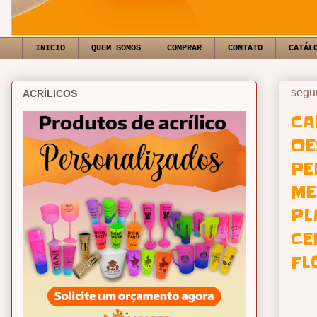
INICIO
QUEM SOMOS
COMPRAR
CONTATO
CATÁL
segun
ACRÍLICOS
CA
OE
PE
ME
PL
CE
FL