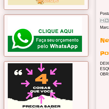
Post
Marc
Ne
Po
DEI
ESQ
OBR