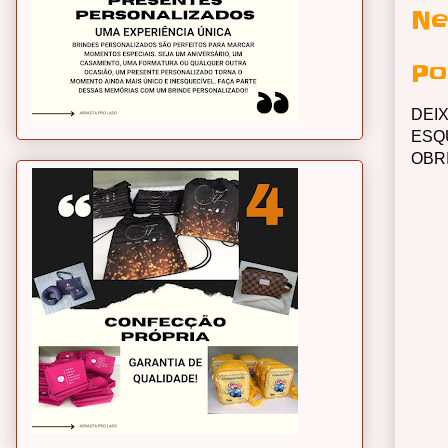
Ne
Po
DEI
ESQ
OBR