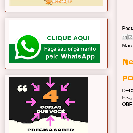
Post
Marc
Ne
Po
DEI
ESQ
OBR