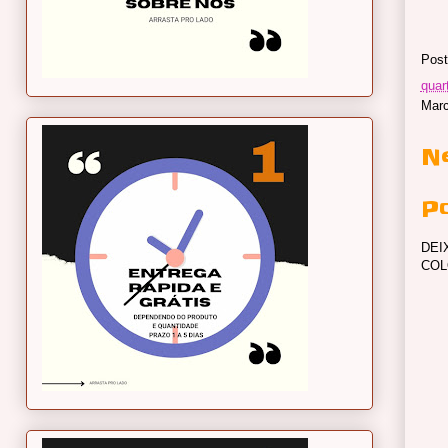
Post
quar
Mar
N
P
DEI
COL