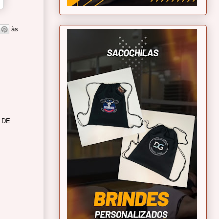
às
 DE