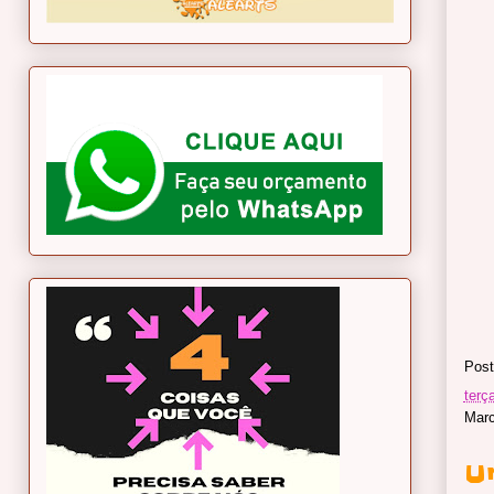
Post
terça
Marc
U