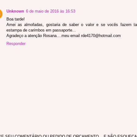
Unknown
6 de maio de 2016 às 16:53
Boa tarde!
Amei as almofadas, gostaria de saber o valor e se vocês fazem 
estampa de carimbos em passaporte...
Agradeço a atenção Rosana....meu email rde4170@hotmail.com
Responder
XE SEU COMENTÁRIO OU PEDIDO DE ORÇAMENTO... E NÃO ESQUEÇA