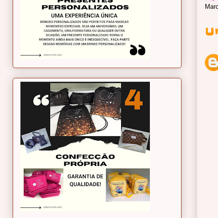
Mar
U