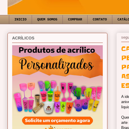
INICIO
QUEM SOMOS
COMPRAR
CONTATO
CATÁL
segu
ACRÍLICOS
C
P
P
A
E
A id
aniv
liqu
Quer
arte
Bras