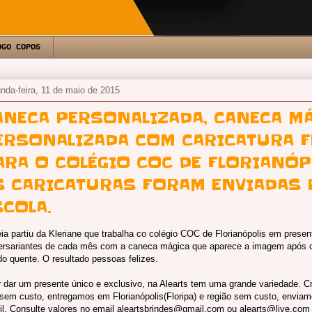
OGO COPOS
nda-feira, 11 de maio de 2015
ANECA PERSONALIZADA, CANECA M
ERSONALIZADA COM CARICATURA F
ARA O COLÉGIO COC DE FLORIANÓP
S CARICATURAS FORAM ENVIADAS 
SCOLA.
eia partiu da Kleriane que trabalha co colégio COC de Florianópolis em presen
ersariantes de cada mês com a caneca mágica que aparece a imagem após c
ido quente. O resultado pessoas felizes.
 dar um presente único e exclusivo, na Alearts tem uma grande variedade. C
 sem custo, entregamos em Florianópolis(Floripa) e região sem custo, enviam
il. Consulte valores no email aleartsbrindes@gmail.com ou alearts@live.com