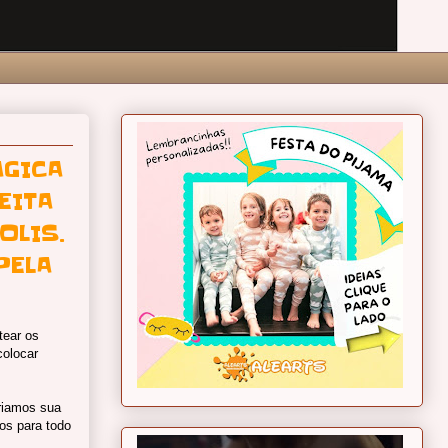
ÁGICA
EITA
OLIS.
PELA
tear os
olocar
riamos sua
os para todo