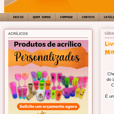
INICIO
QUEM SOMOS
COMPRAR
CONTATO
CATÁL
sába
ACRÍLICOS
Li
Ma
Che
do L
C
É um