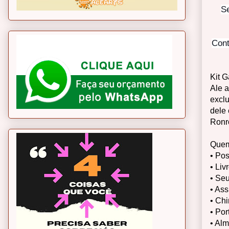
Se
Cont
Kit 
Ale a
excl
dele 
Ronr
Quem
• Pos
• Liv
• Se
• Ass
• Ch
• Por
• Al