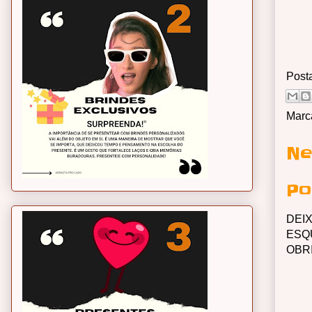
Post
Marc
Ne
Po
DEI
ESQ
OBR