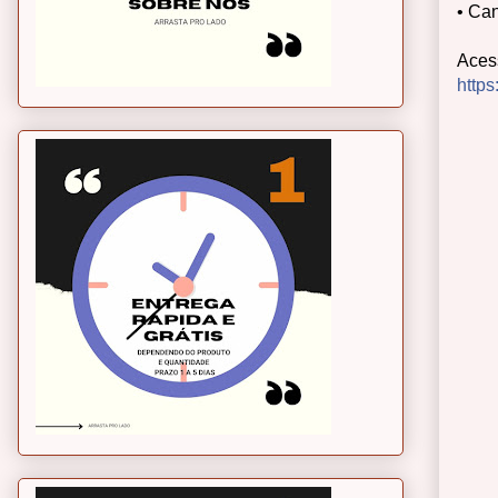
• Ca
Acess
https