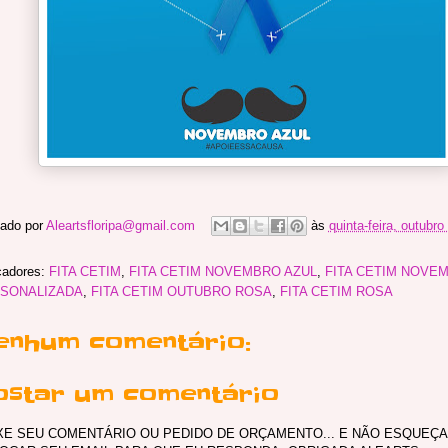
ado por
Aleartsfloripa@gmail.com
às
quinta-feira, outubro
cadores:
FITA CETIM
,
FITA CETIM NOVEMBRO AZUL
,
FITA CETIM NOVE
SONALIZADA
,
FITA CETIM OUTUBRO ROSA
,
FITA CETIM ROSA
enhum comentário:
ostar um comentário
XE SEU COMENTÁRIO OU PEDIDO DE ORÇAMENTO... E NÃO ESQUEÇA