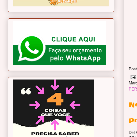
Post
Mar
PER
N
P
DEI