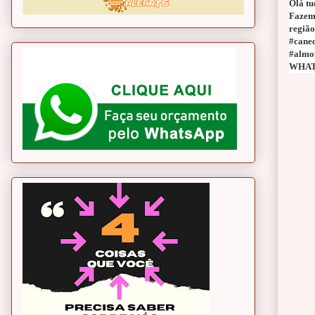
Olá tu
Fazemo
região
#canec
#almo
WHATS