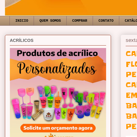
INICIO
QUEM SOMOS
COMPRAR
CONTATO
CATÁL
sext
ACRÍLICOS
CA
FL
PE
CA
EM
BA
BA
PE