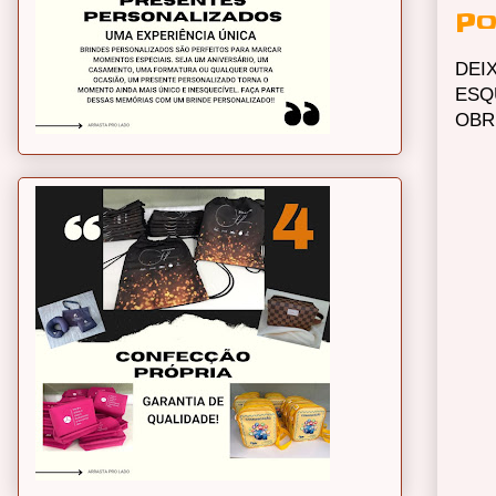
Po
DEI
ESQ
OBR