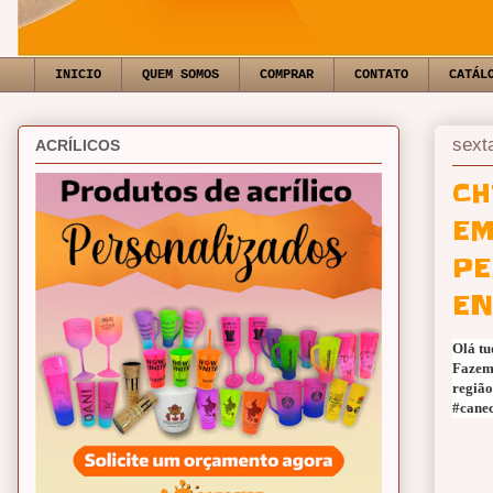
INICIO
QUEM SOMOS
COMPRAR
CONTATO
CATÁL
sext
ACRÍLICOS
CH
EM
PE
EN
Olá tu
Fazemo
região
#cane