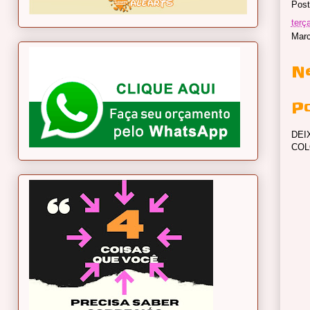
Post
terç
Mar
N
P
DEI
COL