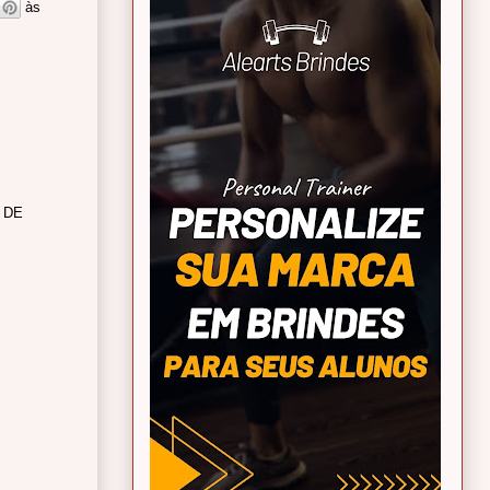
às
 DE