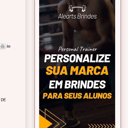
às
 DE