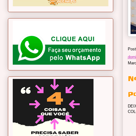
Post
domi
Mar
N
P
DEI
COL