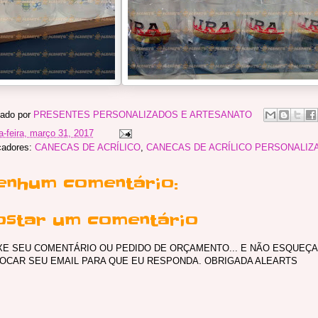
ado por
PRESENTES PERSONALIZADOS E ARTESANATO
a-feira, março 31, 2017
cadores:
CANECAS DE ACRÍLICO
,
CANECAS DE ACRÍLICO PERSONALIZ
enhum comentário:
ostar um comentário
XE SEU COMENTÁRIO OU PEDIDO DE ORÇAMENTO... E NÃO ESQUEÇA
OCAR SEU EMAIL PARA QUE EU RESPONDA. OBRIGADA ALEARTS