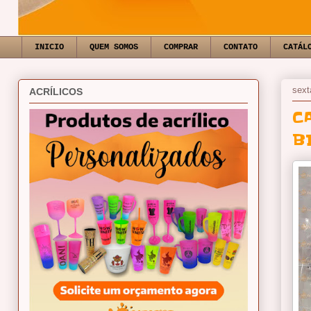
INICIO
QUEM SOMOS
COMPRAR
CONTATO
CATÁL
sext
ACRÍLICOS
C
B