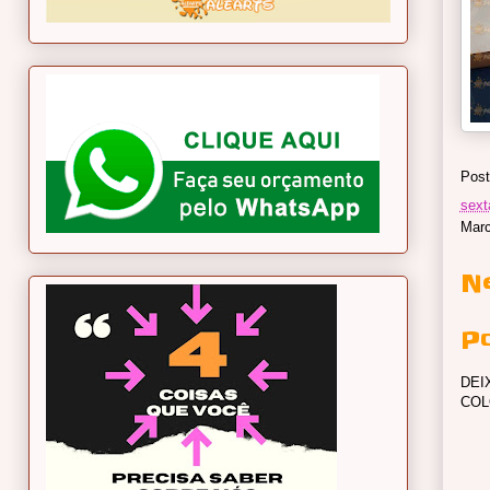
Post
sext
Mar
N
P
DEI
COL