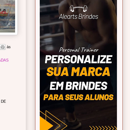
às
ADAS
 DE