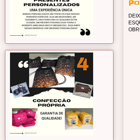
Po
DEI
ESQ
OBR