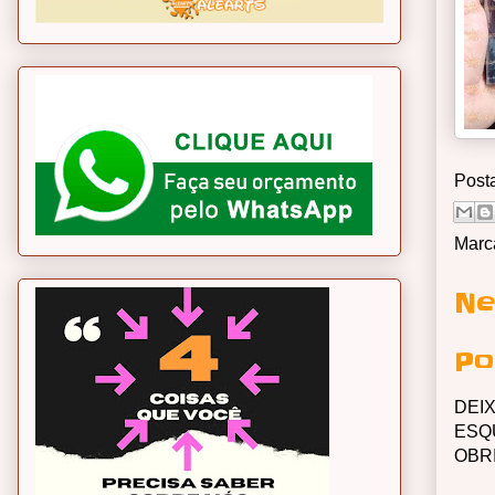
Post
Marc
Ne
Po
DEI
ESQ
OBR