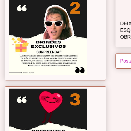
DEI
ESQ
OBR
Post