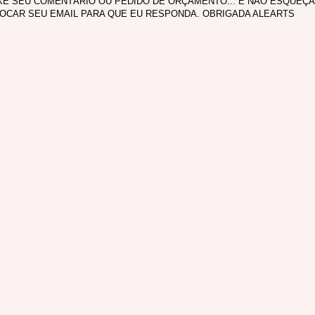
XE SEU COMENTÁRIO OU PEDIDO DE ORÇAMENTO... E NÃO ESQUEÇA
OCAR SEU EMAIL PARA QUE EU RESPONDA. OBRIGADA ALEARTS