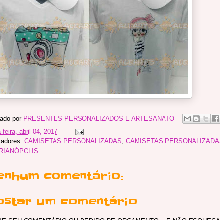
ado por
PRESENTES PERSONALIZADOS E ARTESANATO
-feira, abril 04, 2017
cadores:
CAMISETAS PERSONALIZADAS
,
CAMISETAS PERSONALIZADA
RIANÓPOLIS
enhum comentário:
ostar um comentário