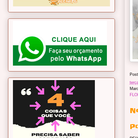
Post
terça
Mar
FLO
N
P