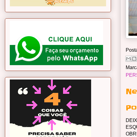
Post
Marc
PER
Ne
Po
DEI
ESQ
OBR