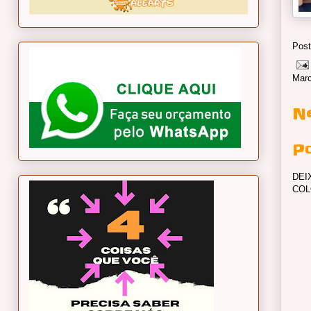
Post
Mar
N
P
DEI
COL