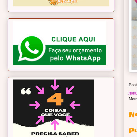
Post
quar
Mar
N
P