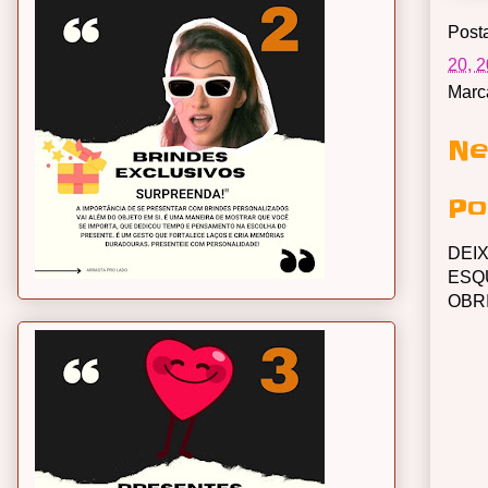
Post
20, 
Marc
Ne
Po
DEI
ESQ
OBR