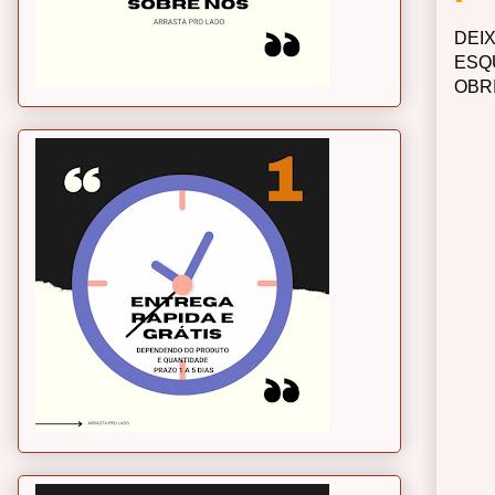
DEI
ESQ
OBR