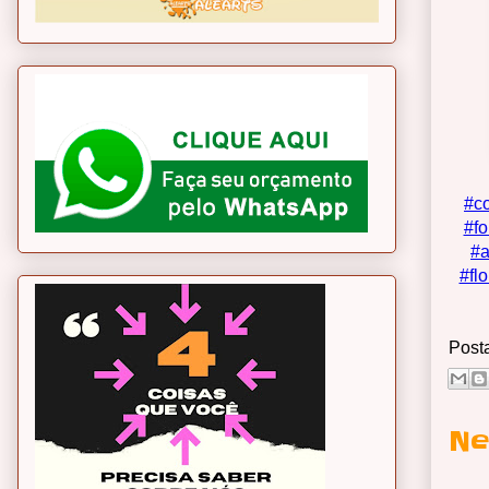
#c
#fo
#a
#fl
Post
Ne