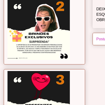
DEI
ESQ
OBR
Post