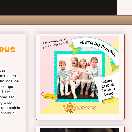
ÍRUS
 de 
cio e em 
o local de 
 em que 
o 100% 
Como são 
grande 
ar o pedido. 
anópolis 