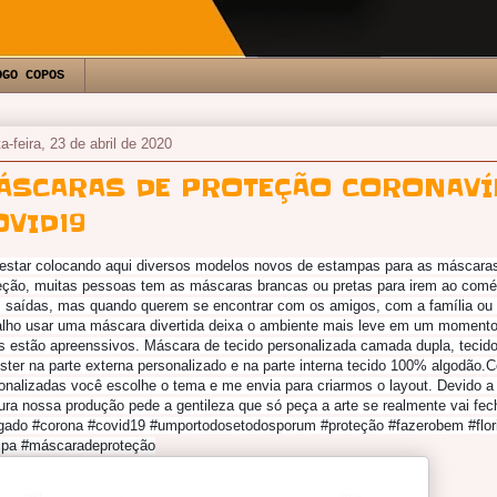
OGO COPOS
ta-feira, 23 de abril de 2020
ÁSCARAS DE PROTEÇÃO CORONAV
OVID19
estar colocando aqui diversos modelos novos de estampas para as máscaras
eção, muitas pessoas tem as máscaras brancas ou pretas para irem ao comér
 saídas, mas quando querem se encontrar com os amigos, com a família ou n
alho usar uma máscara divertida deixa o ambiente mais leve em um momento
s estão apreenssivos. Máscara de tecido personalizada camada dupla, tecid
éster na parte externa personalizado e na parte interna tecido 100% algodão.
onalizadas você escolhe o tema e me envia para criarmos o layout. Devido a 
ura nossa produção pede a gentileza que só peça a arte se realmente vai fech
gado #corona #covid19 #umportodosetodosporum #proteção #fazerobem #flori
ripa #máscaradeproteção