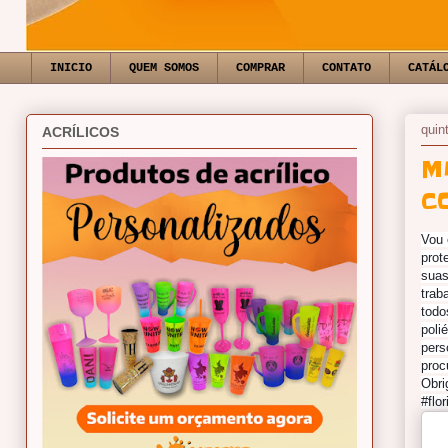
INICIO
QUEM SOMOS
COMPRAR
CONTATO
CATÁL
quin
ACRÍLICOS
M
C
Vou 
prot
suas
trab
todo
poli
pers
proc
Obri
#flo