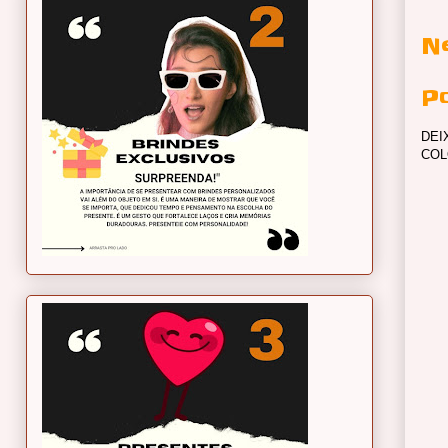
N
P
DEI
COL