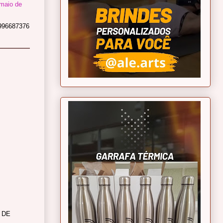
maio de
8996687376
 DE