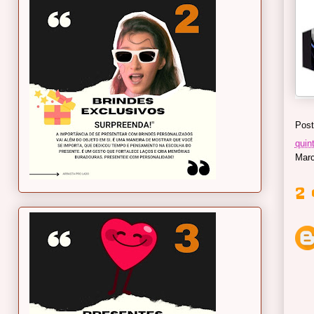
Post
quint
Mar
2