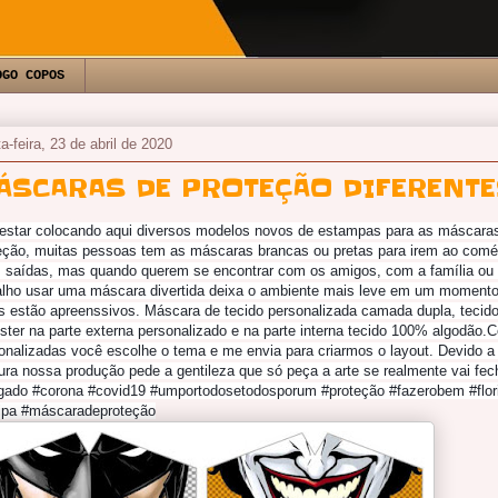
OGO COPOS
ta-feira, 23 de abril de 2020
ÁSCARAS DE PROTEÇÃO DIFERENTE
estar colocando aqui diversos modelos novos de estampas para as máscaras
eção, muitas pessoas tem as máscaras brancas ou pretas para irem ao comér
 saídas, mas quando querem se encontrar com os amigos, com a família ou n
alho usar uma máscara divertida deixa o ambiente mais leve em um momento
s estão apreenssivos. Máscara de tecido personalizada camada dupla, tecid
éster na parte externa personalizado e na parte interna tecido 100% algodão.
onalizadas você escolhe o tema e me envia para criarmos o layout. Devido a 
ura nossa produção pede a gentileza que só peça a arte se realmente vai fech
gado #corona #covid19 #umportodosetodosporum #proteção #fazerobem #flori
ripa #máscaradeproteção