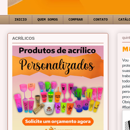
INICIO
QUEM SOMOS
COMPRAR
CONTATO
CATÁL
quin
ACRÍLICOS
M
Vou 
prot
suas
trab
todo
poli
pers
proc
Obri
#flo