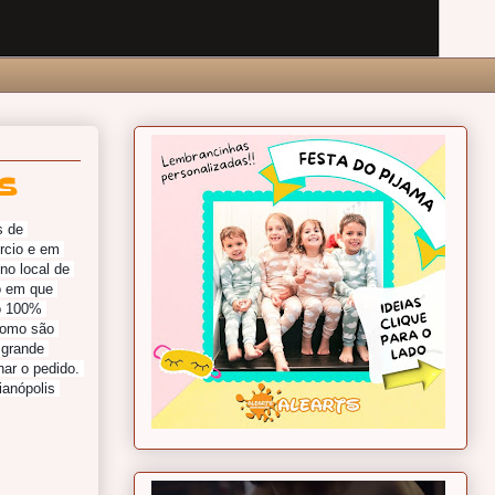
S
 de 
cio e em 
o local de 
 em que 
o 100% 
Como são 
grande 
ar o pedido. 
anópolis 