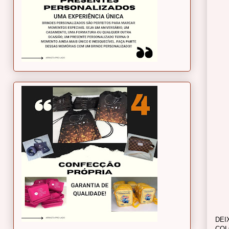
DEI
COL