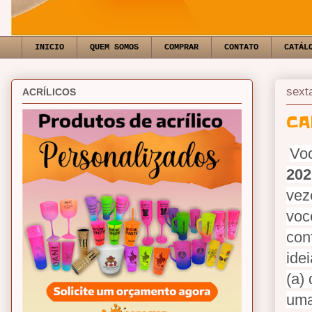
INICIO
QUEM SOMOS
COMPRAR
CONTATO
CATÁL
sext
ACRÍLICOS
CA
Voc
202
vez
voc
con
ide
(a)
uma