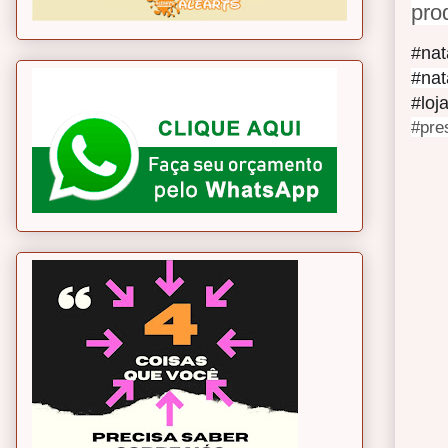
pro
#nat
#nat
#loj
#pre