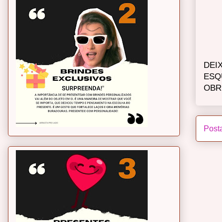
DEI
ESQ
OBR
Post