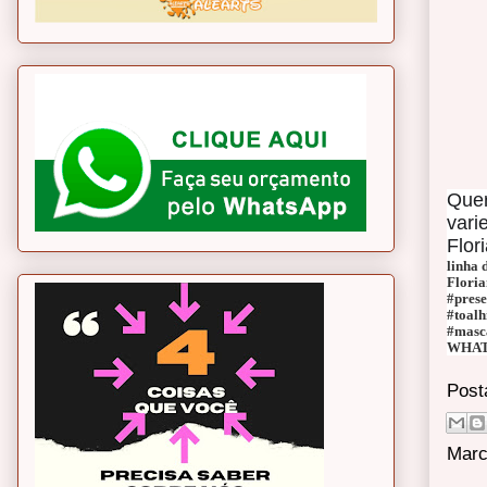
Quer
vari
Flor
linha 
Floria
#prese
#toalh
#masca
WHAT
Post
Marc