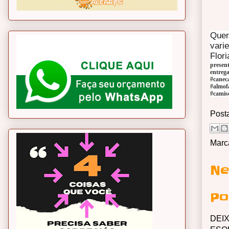
Quer
vari
Flori
presen
entrega
#canec
#almof
#camis
Post
Marc
Ne
Po
DEI