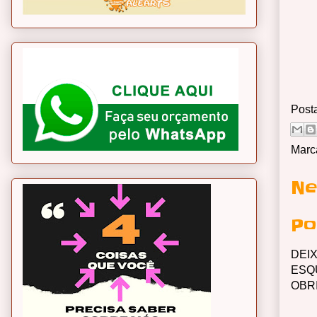
Post
Marc
Ne
Po
DEI
ESQ
OBR