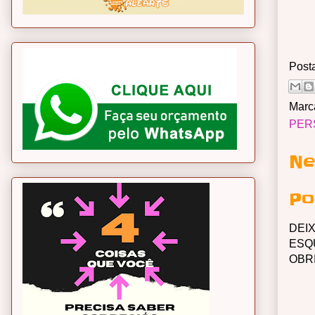
Post
Marc
PER
Ne
Po
DEI
ESQ
OBR