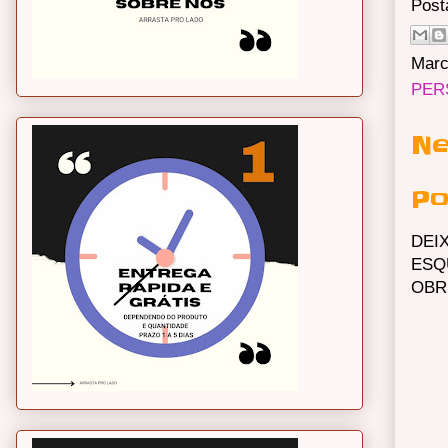
Post
Marc
PER
Ne
Po
DEI
ESQ
OBR