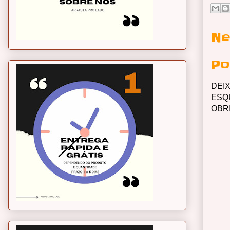
Ne
Po
DEI
ESQ
OBR