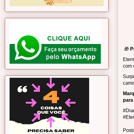
🎁
P
Eter
com c
Surp
camis
Marq
para 
#Dia
#Ete
Post