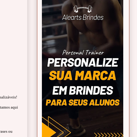
alizáveis!
stamos aqui
rases ou