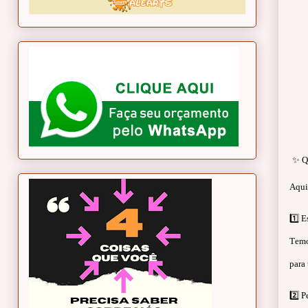
✨ Qu
Aqui
1️⃣ 
Temo
para 
2️⃣ P