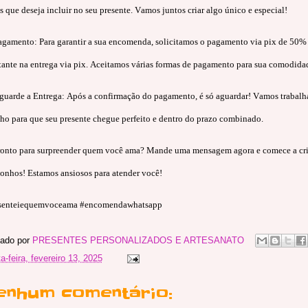
s que deseja incluir no seu presente. Vamos juntos criar algo único e especial!
Pagamento: Para garantir a sua encomenda, solicitamos o pagamento via pix de 50%
stante na entrega via pix. Aceitamos várias formas de pagamento para sua comodida
Aguarde a Entrega: Após a confirmação do pagamento, é só aguardar! Vamos trabal
nho para que seu presente chegue perfeito e dentro do prazo combinado.
ronto para surpreender quem você ama? Mande uma mensagem agora e comece a cria
sonhos! Estamos ansiosos para atender você!
senteiequemvoceama #encomendawhatsapp
ado por
PRESENTES PERSONALIZADOS E ARTESANATO
a-feira, fevereiro 13, 2025
enhum comentário: