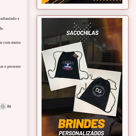
 adiantado e
de.
har com muito
r o presente
às