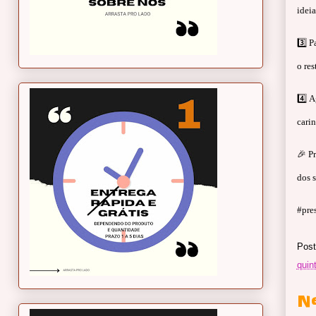
ideia
3️⃣ 
o re
4️⃣ 
cari
🎉 P
dos 
#pre
Post
quint
N