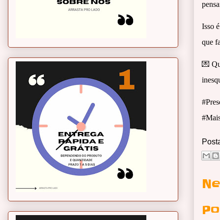
pensar
Isso 
que fa
💌 Qu
inesq
#Pres
#Mai
Post
Ne
Po