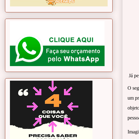
Já p
O seg
um pr
objet
pesso
Imagi