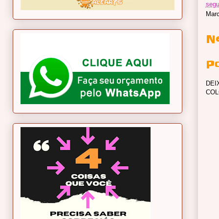
segu
Mar
N
P
DEI
COL