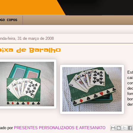
OGO COPOS
nda-feira, 31 de março de 2008
aixa de Baralho
Es
cai
co
de
for
bor
den
ado por
PRESENTES PERSONALIZADOS E ARTESANATO