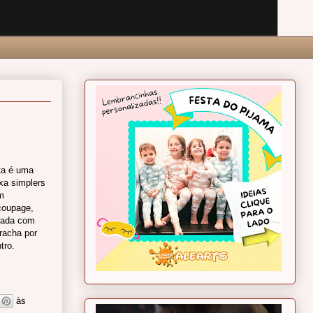
ta é uma
xa simplers
m
coupage,
rada com
racha por
tro.
às